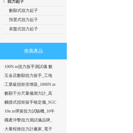
扭力起子
數顯式扭力起子
預置式扭力起子
表盤式扭力起子
推薦產品
·100N.m扭力扳手測試儀 數
·五金店數顯扭力扳手_工地
·工業級扭矩倍增器_1000N.m
·數顯千分尺量儀測力計_高
·觸摸式扭矩扳手檢定儀_SGC
·10n.m彈簧扭力試驗機_10牛
·國產沖擊扭力測試儀品牌_
·大量程推拉力計廠家_電子