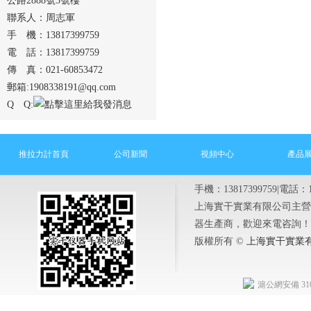
公路2888號5號樓
聯系人：周志軍
手 機：13817399759
電 話：13817399759
傳 真：021-60853472
郵箱:1908338191@qq.com
Q Q:
推拉力計首頁
公司新聞
視頻中心
產品
手機：13817399759|電話：1
上海實干實業有限公司主營
器生產商，歡迎來電咨詢！
版權所有 ©
上海實干實業
滬公網安備 3101