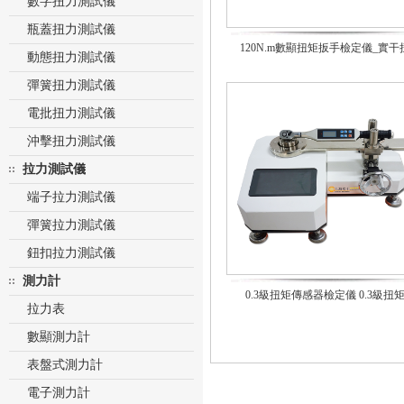
數字扭力測試儀
瓶蓋扭力測試儀
120N.m數顯扭矩扳手檢定儀_實干
動態扭力測試儀
彈簧扭力測試儀
電批扭力測試儀
沖擊扭力測試儀
拉力測試儀
端子拉力測試儀
彈簧拉力測試儀
鈕扣拉力測試儀
測力計
0.3級扭矩傳感器檢定儀 0.3級扭
拉力表
數顯測力計
表盤式測力計
電子測力計