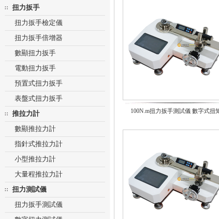
扭力扳手
扭力扳手檢定儀
扭力扳手倍增器
數顯扭力扳手
電動扭力扳手
預置式扭力扳手
表盤式扭力扳手
100N.m扭力扳手測試儀 數字式扭
推拉力計
數顯推拉力計
指針式推拉力計
小型推拉力計
大量程推拉力計
扭力測試儀
扭力扳手測試儀