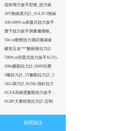
·扭矩增力扳手型號_扭力扳
·30T無線測力計_SGLD-3無線
·100-600N.m表盤式扭力扳手
·實干扭力扳手測量儀價格_
·50n.m動態扭力測試儀減速
·建筑五金***數顯推拉力計
·700N,m預置式扭力扳手SGTG
·200n數顯拉力計,200N拉壓
·5噸拉力計_5T數顯拉力計_5
·1KG測力計,SGNk-指針拉力
·SGSX高精度數顯扭力扳手，
·SGBF大量程推拉力計-定制
新聞資訊