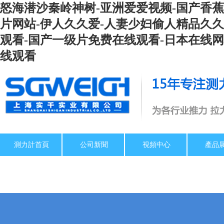
怒海潜沙秦岭神树-亚洲爱爱视频-国产香蕉
片网站-伊人久久爱-人妻少妇偷人精品久久
观看-国产一级片免费在线观看-日本在线网址
线观看
測力計首頁
公司新聞
視頻中心
產品
扭矩扳手檢定儀
關于我們
推拉力計