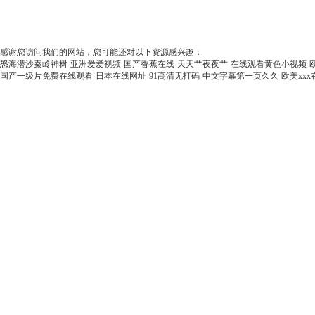
感谢您访问我们的网站，您可能还对以下资源感兴趣：
怒海潜沙秦岭神树-亚洲爱爱视频-国产香蕉在线-天天艹夜夜艹-在线观看黄色小视频-
国产一级片免费在线观看-日本在线网址-91高清无打码-中文字幕第一页久久-欧美xxx