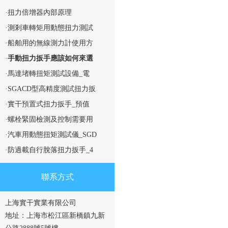
·扭力倍增器內部原理
·測剎車轉矩用動態扭力測試
·船舶用的無線測力計使用方
·
手動扭力扳手應該如何來選
·馬達堵轉扭矩測試設備_電
·SGACD型高精度測試扭力扳
·實干預置式扭力扳手_預值
·螺栓緊固檢測及控制需要用
·汽車用動態扭矩測試儀_SGD
·防過載自行脫落扭力扳手_4
聯系方式
上海實干實業有限公司
地址：上海市松江區新橋鎮九新