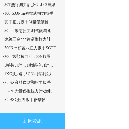
·30T無線測力計_SGLD-3無線
·100-600N.m表盤式扭力扳手
·實干扭力扳手測量儀價格_
·50n.m動態扭力測試儀減速
·建筑五金***數顯推拉力計
·700N,m預置式扭力扳手SGTG
·200n數顯拉力計,200N拉壓
·5噸拉力計_5T數顯拉力計_5
·1KG測力計,SGNk-指針拉力
·SGSX高精度數顯扭力扳手，
·SGBF大量程推拉力計-定制
·SGBZQ扭力扳手倍增器
新聞資訊