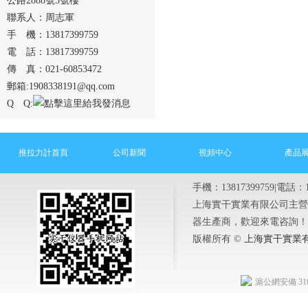
公路2888號5號樓
聯系人：周志軍
手 機：13817399759
電 話：13817399759
傳 真：021-60853472
郵箱:1908338191@qq.com
Q Q:
推拉力計首頁
公司新聞
視頻中心
產品
手機：13817399759|電話：1
上海實干實業有限公司主營
器生產商，歡迎來電咨詢！
版權所有 ©
上海實干實業
滬公網安備 3101