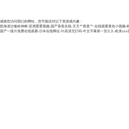
感谢您访问我们的网站，您可能还对以下资源感兴趣：
怒海潜沙秦岭神树-亚洲爱爱视频-国产香蕉在线-天天艹夜夜艹-在线观看黄色小视频-
国产一级片免费在线观看-日本在线网址-91高清无打码-中文字幕第一页久久-欧美xxx