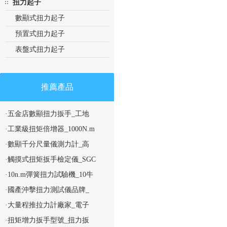
扭力起子
數顯式扭力起子
預置式扭力起子
表盤式扭力起子
推薦產品
·五金店數顯扭力扳手_工地
·工業級扭矩倍增器_1000N.m
·數顯千分尺量儀測力計_高
·觸摸式扭矩扳手檢定儀_SGC
·10n.m彈簧扭力試驗機_10牛
·國產沖擊扭力測試儀品牌_
·大量程推拉力計廠家_電子
·扭矩增力扳手型號_扭力扳