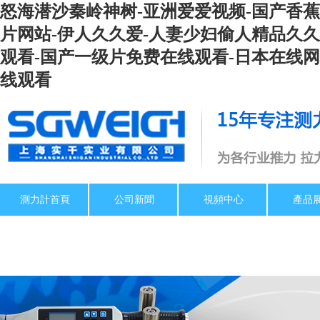
怒海潜沙秦岭神树-亚洲爱爱视频-国产香蕉
片网站-伊人久久爱-人妻少妇偷人精品久久
观看-国产一级片免费在线观看-日本在线网址
线观看
測力計首頁
公司新聞
視頻中心
產品
扭矩扳手檢定儀
關于我們
推拉力計