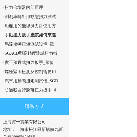
·扭力倍增器內部原理
·測剎車轉矩用動態扭力測試
·船舶用的無線測力計使用方
·
手動扭力扳手應該如何來選
·馬達堵轉扭矩測試設備_電
·SGACD型高精度測試扭力扳
·實干預置式扭力扳手_預值
·螺栓緊固檢測及控制需要用
·汽車用動態扭矩測試儀_SGD
·防過載自行脫落扭力扳手_4
聯系方式
上海實干實業有限公司
地址：上海市松江區新橋鎮九新