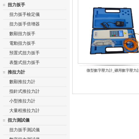
扭力扳手
扭力扳手檢定儀
扭力扳手倍增器
數顯扭力扳手
電動扭力扳手
預置式扭力扳手
表盤式扭力扳手
微型數字壓力計_礦用數字壓力
推拉力計
數顯推拉力計
指針式推拉力計
小型推拉力計
大量程推拉力計
扭力測試儀
扭力扳手測試儀